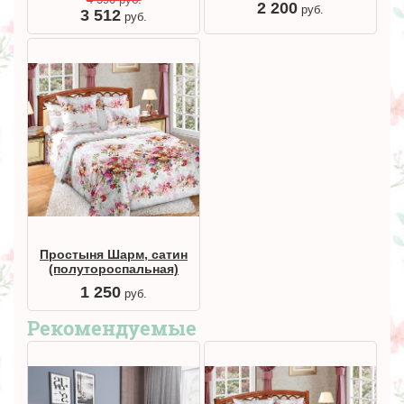
2 200
руб.
3 512
руб.
Простыня Шарм, сатин
(полутороспальная)
1 250
руб.
Рекомендуемые