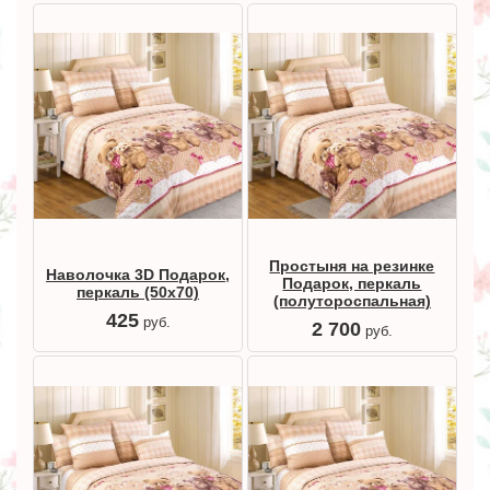
Простыня на резинке
Наволочка 3D Подарок,
Подарок, перкаль
перкаль (50х70)
(полутороспальная)
425
руб.
2 700
руб.