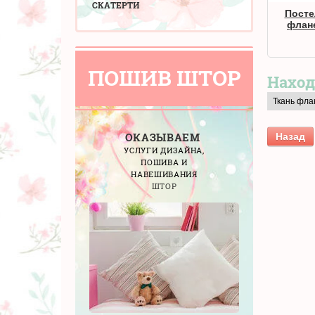
СКАТЕРТИ
Посте
флан
ПОШИВ ШТОР
Наход
Ткань фла
ОКАЗЫВАЕМ
Назад
УСЛУГИ ДИЗАЙНА,
ПОШИВА И
НАВЕШИВАНИЯ
ШТОР