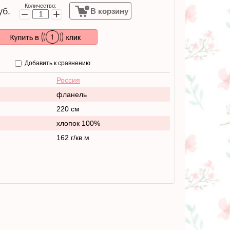
Количество:
б.
В корзину
−
+
Добавить к сравнению
Россия
фланель
220 см
хлопок 100%
162 г/кв.м