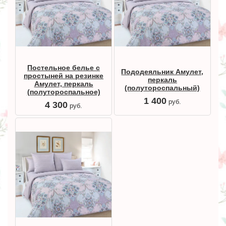
Постельное белье с
Пододеяльник Амулет,
простыней на резинке
перкаль
Амулет, перкаль
(полутороспальный)
(полутороспальное)
1 400
руб.
4 300
руб.