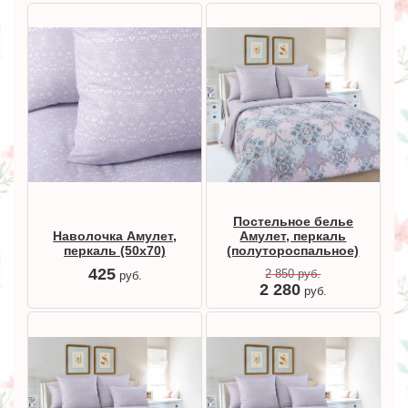
Постельное белье
Амулет, перкаль
Наволочка Амулет,
(полутороспальное)
перкаль (50х70)
425
2 850
руб.
руб.
2 280
руб.