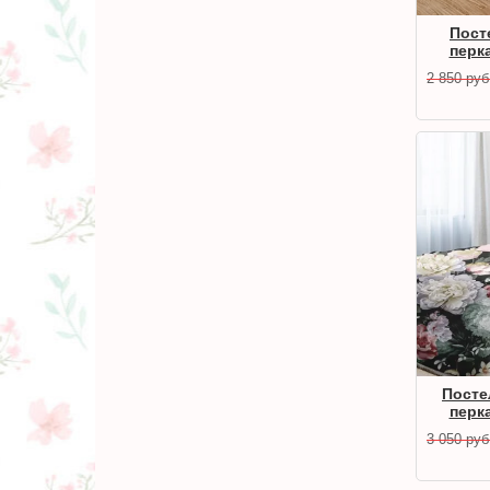
Пост
перк
2 850
руб
Посте
перк
3 050
руб