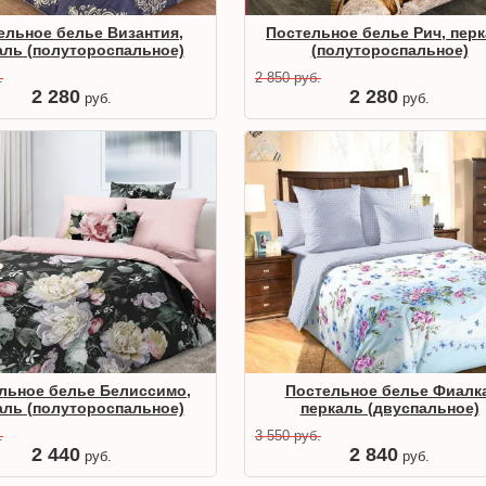
ельное белье Византия,
Постельное белье Рич, пер
аль (полутороспальное)
(полутороспальное)
.
2 850
руб.
2 280
2 280
руб.
руб.
льное белье Белиссимо,
Постельное белье Фиалка
аль (полутороспальное)
перкаль (двуспальное)
.
3 550
руб.
2 440
2 840
руб.
руб.