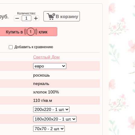
Количество:
уб.
В корзину
−
+
Добавить к сравнению
Светлый Дом
роскошь
перкаль
хлопок 100%
110 г/кв.м