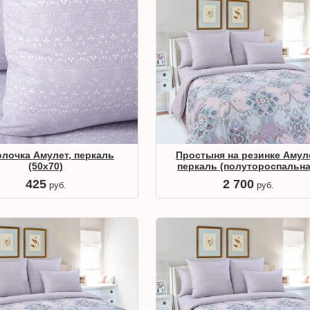
лочка Амулет, перкаль
Простыня на резинке Амул
(50х70)
перкаль (полутороспальна
425
2 700
руб.
руб.