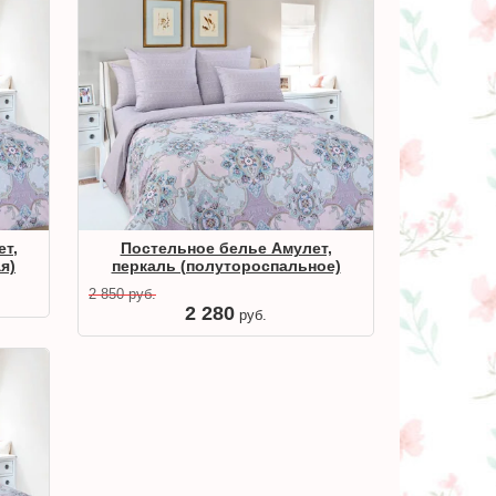
ет,
Постельное белье Амулет,
я)
перкаль (полутороспальное)
2 850
руб.
2 280
руб.