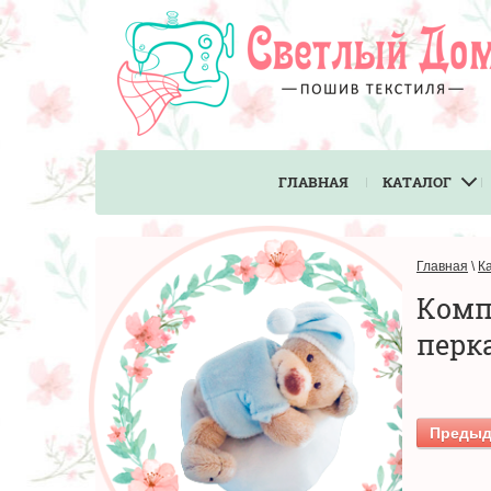
ГЛАВНАЯ
КАТАЛОГ
Главная
\
К
Комп
перка
Преды