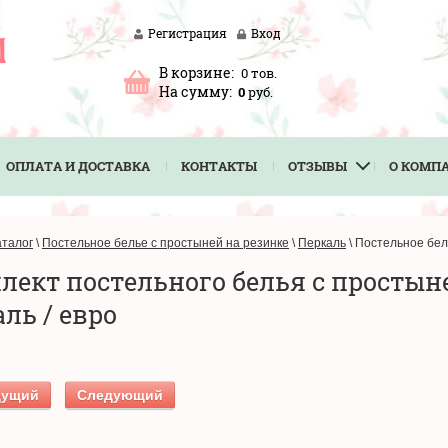
Регистрация
Вход
В корзине:
0
тов.
На сумму:
0
руб.
ОПЛАТА И ДОСТАВКА
КОНТАКТЫ
ОТЗЫВЫ
О КОМП
аталог
\
Постельное белье с простыней на резинке
\
Перкаль
\
Постельное бель
лект постельного белья с простыне
ль / евро
дущий
Следующий