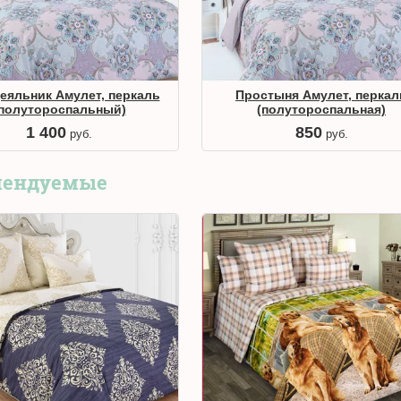
еяльник Амулет, перкаль
Простыня Амулет, перкал
полутороспальный)
(полутороспальная)
1 400
850
руб.
руб.
мендуемые